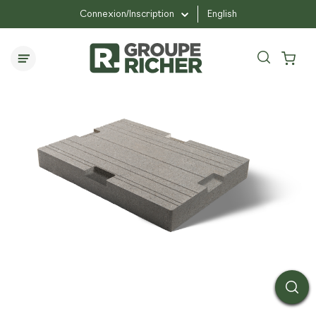
...
...
Bloc de base U-GRIP
Connexion/Inscription
English