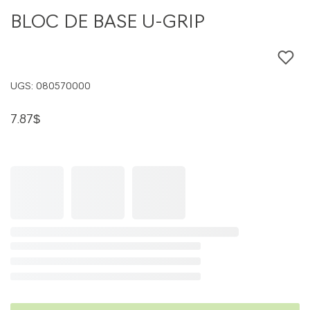
Bloc
BLOC DE BASE U-GRIP
de
base
U-
UGS:
080570000
GRIP
7.87
$