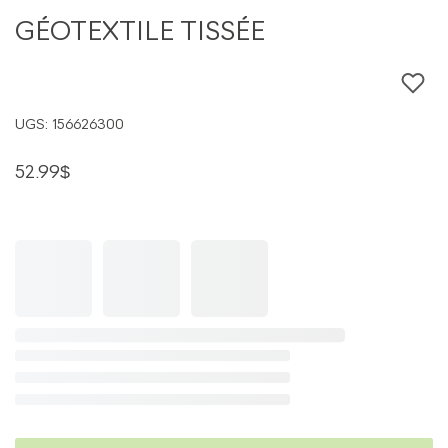
Géotextile
GÉOTEXTILE TISSÉE
TISSÉE
UGS:
156626300
52.99
$