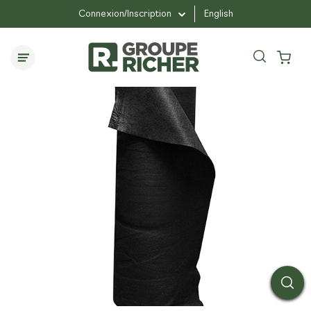
...
...
Géotextile TISSÉE
Connexion/Inscription
English