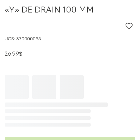
«Y»
«Y» DE DRAIN 100 MM
de
drain
100
UGS:
370000035
mm
26.99
$