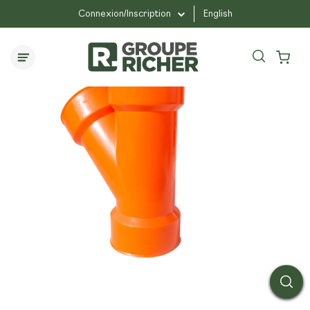
...
drains
«Y» de drain 100 mm
Connexion/Inscription
English